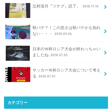
辻村深月『ツナグ』読了。
2018.11.15
秋バテ？！この怠さは秋バテかも知れ
ない・・・
2018.09.26
日本のＷ杯ロシア大会が終わっちゃい
ましたね
2018.07.05
サッカーＷ杯ロシア大会について考え
る
2018.07.01
カテゴリー