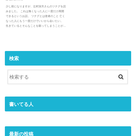
少し前になりますが、辻村深月さんのツナグを読
みました。 これは無くなった人に一度だけ再開
できるというお話。 ツナグとは使者のこと 亡く
なった人にもう一度だけでいいから会いたい。
生きているとそんなことを願ってしまうことが…
検索
書いてる人
最新の投稿