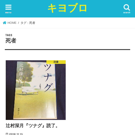
キヨブロ
menu
search
HOME
タグ : 死者
死者
読書
辻村深月『ツナグ』読了。
2018.11.15